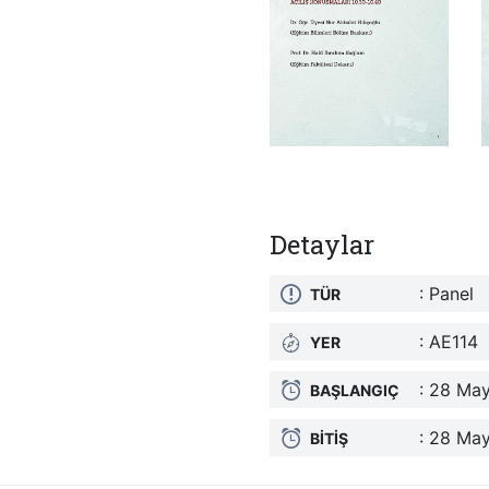
Detaylar
: Panel
TÜR
: AE114
YER
: 28 Ma
BAŞLANGIÇ
: 28 May
BITIŞ