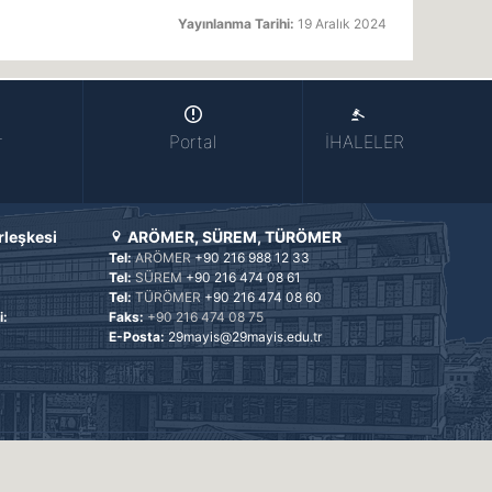
Yayınlanma Tarihi:
19 Aralık 2024
r
Portal
İHALELER
rleşkesi
ARÖMER, SÜREM, TÜRÖMER
Tel:
ARÖMER
+90 216 988 12 33
Tel:
SÜREM
+90 216 474 08 61
Tel:
TÜRÖMER
+90 216 474 08 60
i:
Faks:
+90 216 474 08 75
E-Posta:
29mayis@29mayis.edu.tr