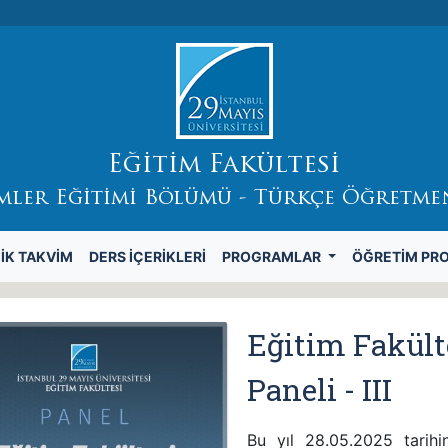
Eğitim Fakültesi
imler Eğitimi Bölümü - Türkçe Öğretme
IK TAKVIM
DERS İÇERIKLERI
PROGRAMLAR
ÖĞRETIM PR
Eğitim Fakült
Paneli - III
Bu yıl 28.05.2025 tarih