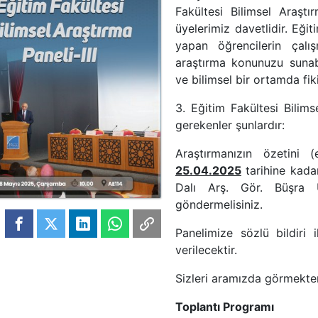
Fakültesi Bilimsel Araşt
üyelerimiz davetlidir. Eğit
yapan öğrencilerin çalı
araştırma konunuzu sunabil
ve bilimsel bir ortamda fiki
3. Eğitim Fakültesi Bilim
gerekenler şunlardır:
Araştırmanızın özetini
25.04.2025
tarihine kada
Dalı Arş. Gör. Büşra Ü
göndermelisiniz.
Panelimize sözlü bildiri i
verilecektir.
Sizleri aramızda görmekte
Toplantı Programı