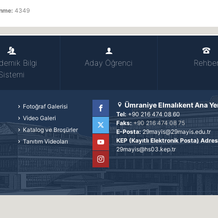
enme:
4349
demik Bilgi
Aday Öğrenci
Rehbe
Sistemi
Ümraniye Elmalıkent Ana Ye
Fotoğraf Galerisi
Tel:
+90 216 474 08 60
Video Galeri
Faks:
+90 216 474 08 75
Facebook
Katalog ve Broşürler
E-Posta:
29mayis@29mayis.edu.tr
KEP (Kayıtlı Elektronik Posta) Adres
Tanıtım Videoları
Twitter
29mayis@hs03.kep.tr
YouTube
Instagram
© 2026 -
Bilgi İşlem Daire Başkanlığı