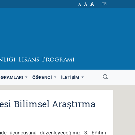
A
A
TR
A
nliği Lisans Programı
OGRAMLARI
ÖĞRENCI
İLETIŞIM
esi Bilimsel Araştırma
inde üçüncüsünü düzenleyeceğimiz 3. Eğitim