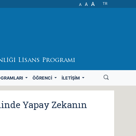
A
A
TR
A
nliği Lisans Programı
OGRAMLARI
ÖĞRENCI
İLETIŞIM
minde Yapay Zekanın