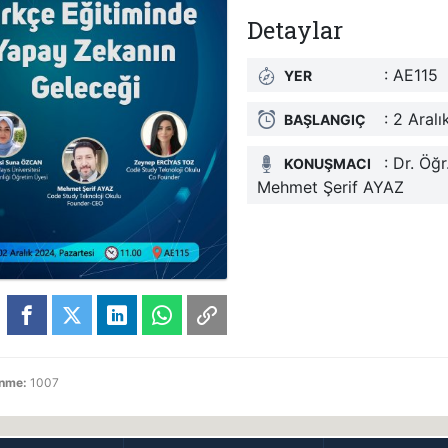
Detaylar
: AE115
YER
: 2 Aral
BAŞLANGIÇ
: Dr. Ö
KONUŞMACI
Mehmet Şerif AYAZ
enme:
1007