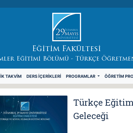
Eğitim Fakültesi
imler Eğitimi Bölümü - Türkçe Öğretme
IK TAKVIM
DERS İÇERIKLERI
PROGRAMLAR
ÖĞRETIM PR
Türkçe Eğiti
Geleceği