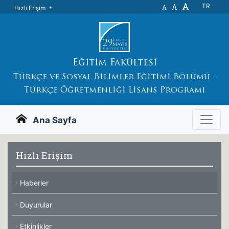
A
A
TR
A
Hızlı Erişim
Eğitim Fakültesi
Türkçe ve Sosyal Bilimler Eğitimi Bölümü -
Türkçe Öğretmenliği Lisans Programı
Ana Sayfa
Hızlı Erişim
Haberler
Duyurular
Etkinlikler