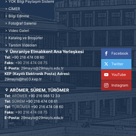
YÖK Bilgi Paylaşım Sistemi
CİMER
Bilgi Edinme
Fotoğraf Galerisi
Video Galeri
Katalog ve Broşürler
Tanıtım Videoları
Ümraniye Elmalıkent Ana Yerleşkesi
Facebook
Tel:
+90 216 474 08 60
Faks:
+90 216 474 08 75
Twitter
E-Posta:
29mayis@29mayis.edu.tr
KEP (Kayıtlı Elektronik Posta) Adresi:
YouTube
29mayis@hs03.kep.tr
Instagram
ARÖMER, SÜREM, TÜRÖMER
Tel:
ARÖMER
+90 216 988 12 33
Tel:
SÜREM
+90 216 474 08 61
Tel:
TÜRÖMER
+90 216 474 08 60
Faks:
+90 216 474 08 75
E-Posta:
29mayis@29mayis.edu.tr