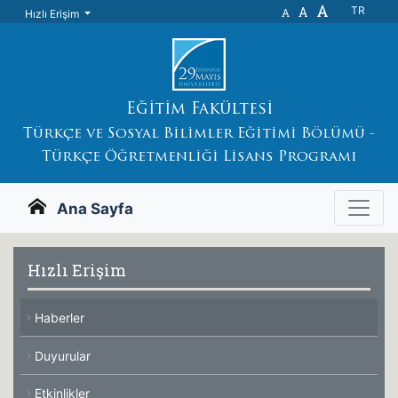
A
A
TR
A
Hızlı Erişim
Eğitim Fakültesi
Türkçe ve Sosyal Bilimler Eğitimi Bölümü -
Türkçe Öğretmenliği Lisans Programı
Ana Sayfa
Hızlı Erişim
Haberler
Duyurular
Etkinlikler