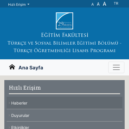
A
A
TR
A
Hızlı Erişim
Eğitim Fakültesi
Türkçe ve Sosyal Bilimler Eğitimi Bölümü -
Türkçe Öğretmenliği Lisans Programı
Ana Sayfa
Hızlı Erişim
Haberler
Duyurular
Etkinlikler