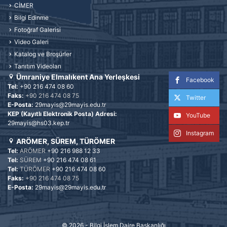
CİMER
Bilgi Edinme
Fotoğraf Galerisi
Video Galeri
Katalog ve Broşürler
Tanıtım Videoları
Ümraniye Elmalıkent Ana Yerleşkesi
Facebook
Tel:
+90 216 474 08 60
Faks:
+90 216 474 08 75
Twitter
E-Posta:
29mayis@29mayis.edu.tr
KEP (Kayıtlı Elektronik Posta) Adresi:
YouTube
29mayis@hs03.kep.tr
Instagram
ARÖMER, SÜREM, TÜRÖMER
Tel:
ARÖMER
+90 216 988 12 33
Tel:
SÜREM
+90 216 474 08 61
Tel:
TÜRÖMER
+90 216 474 08 60
Faks:
+90 216 474 08 75
E-Posta:
29mayis@29mayis.edu.tr
© 2026 -
Bilgi İşlem Daire Başkanlığı